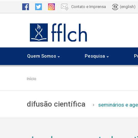
Contato e Imprensa
(english)
Quem Somos
Pesquisa
P
Pular
para
Início
o
conteúdo
principal
difusão científica
seminários e ag