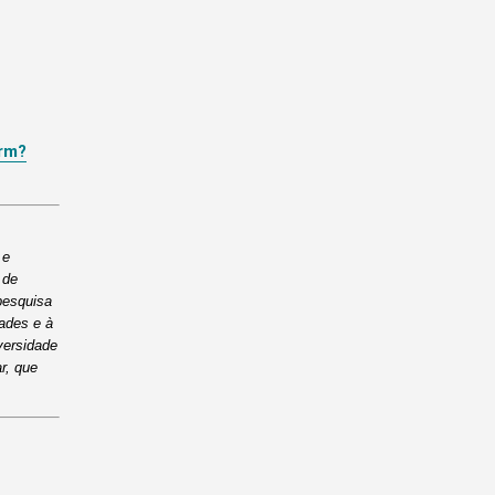
rm?
e 
de 
esquisa 
ades e à 
ersidade 
, que 