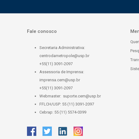
Fale conosco
Me
Que
Secretaria Administrativa:
Pesq
centrodametropole@usp.br
Tran
+55(11) 3091-2097
Sist
Assessoria de Imprensa:
imprensa.cem@usp.br
+55(11) 3091-2097
Webmaster:
suporte.cem@usp.br
FFLCH/USP: 55 (11) 3091-2097
Cebrap: 55 (11) 5574-0399