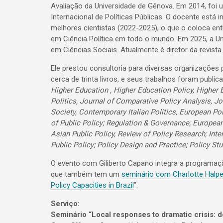
Avaliação da Universidade de Gênova. Em 2014, foi
Internacional de Políticas Públicas. O docente está i
melhores cientistas (2022-2025), o que o coloca e
em Ciência Política em todo o mundo. Em 2025, a Un
em Ciências Sociais. Atualmente é diretor da revista 
Ele prestou consultoria para diversas organizações p
cerca de trinta livros, e seus trabalhos foram publ
Higher Education , Higher Education Policy, Higher 
Politics, Journal of Comparative Policy Analysis, J
Society, Contemporary Italian Politics, European Pol
of Public Policy; Regulation & Governance; European 
Asian Public Policy, Review of Policy Research; Inte
Public Policy; Policy Design and Practice; Policy S
O evento com Giliberto Capano integra a programação
que também tem um
seminário com Charlotte Halpe
Policy Capacities in Brazil
”.
Serviço:
Seminário “Local responses to dramatic crisis: d