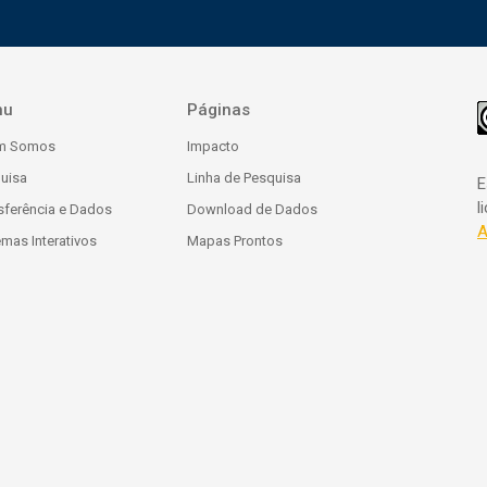
nu
Páginas
m Somos
Impacto
uisa
Linha de Pesquisa
E
l
sferência e Dados
Download de Dados
A
emas Interativos
Mapas Prontos