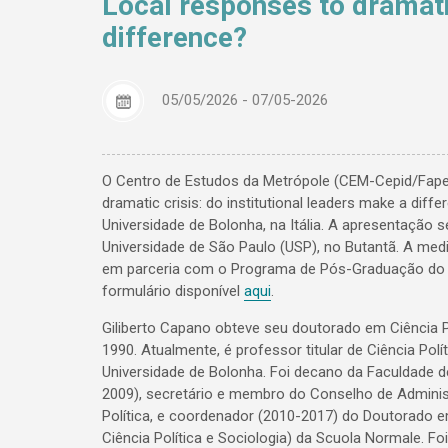
Local responses to dramatic
difference?
05/05/2026 - 07/05-2026
​O Centro de Estudos da Metrópole (CEM-Cepid/Fapesp
dramatic crisis: do institutional leaders make a diff
Universidade de Bolonha, na Itália. A apresentação 
Universidade de São Paulo (USP), no Butantã. A med
em parceria com o Programa de Pós-Graduação do D
formulário disponível
aqui
.
Giliberto Capano obteve seu doutorado em Ciência P
1990. Atualmente, é professor titular de Ciência Polít
Universidade de Bolonha. Foi decano da Faculdade de 
2009), secretário e membro do Conselho de Administ
Política, e coordenador (2010-2017) do Doutorado e
Ciência Política e Sociologia) da Scuola Normale. F