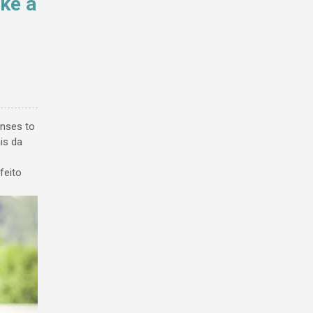
ake a
onses to
is da
feito