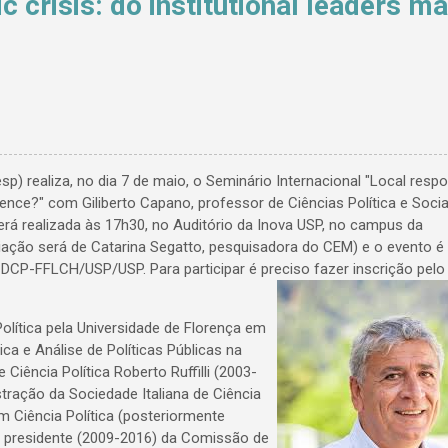
 crisis: do institutional leaders m
) realiza, no dia 7 de maio, o Seminário Internacional "Local resp
erence?" com Giliberto Capano, professor de Ciências Política e Socia
será realizada às 17h30, no Auditório da Inova USP, no campus da
iação será de Catarina Segatto, pesquisadora do CEM) e o evento é 
CP-FFLCH/USP/USP. Para participar é preciso fazer inscrição pelo
olítica pela Universidade de Florença em
ica e Análise de Políticas Públicas na
Ciência Política Roberto Ruffilli (2003-
ração da Sociedade Italiana de Ciência
m Ciência Política (posteriormente
oi presidente (2009-2016) da Comissão de