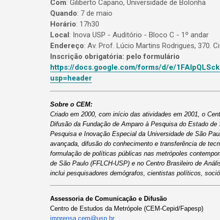
Com
: Giliberto Capano, Universidade de Bolonha
Quando
: 7 de maio
Horário
: 17h30
Local
: Inova USP - Auditório - Bloco C - 1º andar
Endereço
: Av. Prof. Lúcio Martins Rodrigues, 370. C
Inscrição obrigatória: pelo formulário
https://docs.google.com/forms/d/e/1FAIpQLS
usp=header
Sobre o CEM:
Criado em 2000, com início das atividades em 2001, o Cen
Difusão da Fundação de Amparo à Pesquisa do Estado de S
Pesquisa e Inovação Especial da Universidade de São Paulo
avançada, difusão do conhecimento e transferência de tecn
formulação de políticas públicas nas metrópoles contempor
de São Paulo (FFLCH-USP) e no Centro Brasileiro de Análise
inclui pesquisadores demógrafos, cientistas políticos, soc
Assessoria de Comunicação e Difusão
Centro de Estudos da Metrópole (CEM-Cepid/Fapesp)
imprensa.cem@usp.br