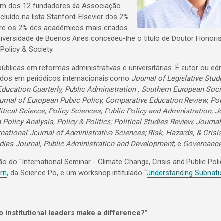
 um dos 12 fundadores da Associação
ncluído na lista Stanford-Elsevier dos 2%
ntre os 2% dos acadêmicos mais citados
iversidade de Buenos Aires concedeu-lhe o título de Doutor Honori
Policy & Society.
úblicas em reformas administrativas e universitárias. É autor ou edi
icados em periódicos internacionais como
Journal of Legislative Studi
Education Quarterly, Public Administration , Southern European Soci
ournal of European Public Policy, Comparative Education Review, Pol
itical Science, Policy Sciences, Public Policy and Administration; J
Policy Analysis, Policy & Politics; Political Studies Review, Journal
rnational Journal of Administrative Sciences; Risk, Hazards, & Crisis
tudies Journal, Public Administration and Development
; e
Governanc
 do "International Seminar - Climate Change, Crisis and Public Polic
rn
, da Science Po, e um workshop intitulado “
Understanding Subnati
o institutional leaders make a difference?”