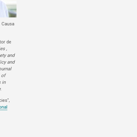
s Causa
tor de
es ,
ety and
icy and
ournal
 of
 in
e
.
ies",
onal