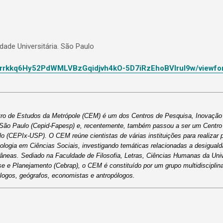
idade Universitária. São Paulo
ckrrkkq6Hy52PdWMLVBzGqidjvh4kO-5D7iRzEhoBVIrul9w/viewfo
tro de Estudos da Metrópole (CEM) é um dos Centros de Pesquisa, Inovação 
ão Paulo (Cepid-Fapesp) e, recentemente, também passou a ser um Centro 
 (CEPIx-USP). O CEM reúne cientistas de várias instituições para realizar p
ologia em Ciências Sociais, investigando temáticas relacionadas a desiguald
âneas. Sediado na Faculdade de Filosofia, Letras, Ciências Humanas da Univ
 e Planejamento (Cebrap), o CEM é constituído por um grupo multidisciplinar
iólogos, geógrafos, economistas e antropólogos.