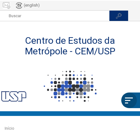
(english)
Pular
para
Início
o
conteúdo