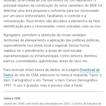
urbanas, uma média de 230 domicílios ou 700 habitantes. O
principal objetivo da construção do setor censitário do IBGE foi
delimitar uma área pequena o suficiente para ser recenseada
por um único entrevistador, facilitando o controle e a
remuneração. Seus limites são alocados a elementos de fácil
identificação para o recenseador, como estradas, ruas ou rios.
Agregados, permitem a obtenção de novas unidades
territoriais de planejamento e aplicação das políticas públicas,
especialmente nos níveis local e regional. Dessa forma,
viabiliza-se o atendimento a áreas de nível escalar
supramunicipais ou inframunicipais, como setores, distritos,
bairros, comunidades, quilombolas, áreas de risco etc.
Para acessar estas bases de dados, vá à página
Download de
Dados
do site do CEM, selecione no menu à esquerda ‘Tipos’ o
item ‘Cartográfico’ e em ‘Temas’ o item ‘Censo Demográfico
1991’. O uso é gratuito, mas é preciso citar a fonte.
Sobre o CEM
Criado em 2000, com início das atividades em 2001, o Centro de Estudos da