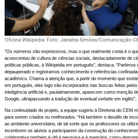
Oficina Wikipedia. Foto: Janaína Simões/Comunicação-
“Os números são expressivos, mas o que realmente conta é o que 
acrescentou de cultura de ciências sociais, destacadamente de ciên
políticas públicas, à Wikipédia em português”, destaca. “Partimo
depauperado e registramos conhecimento e referências confinadas
acadêmico. Chama a atenção que, a partir do momento que exist
em português, eles logo são incorporados nas buscas feitas pelos
inteligência artificial e, paulatinamente, aparecem como menção d
Google, ultrapassando a tradução de eventual verbete em inglês”,
Na continuidade do projeto, a equipe sugeriu à Diretoria do CEM m
para serem criados ou melhorados. “Há também o desafio de incor
ao ambiente universitário, de tal sorte que os professores os utiliz
incentivem os alunos a participarem da construção do conhecimento
colaborativa também é útil à pesquisa e à memória, como demons