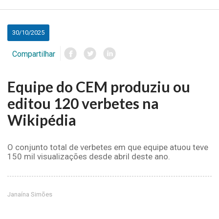
principal
30/10/2025
Compartilhar
Equipe do CEM produziu ou
editou 120 verbetes na
Wikipédia
O conjunto total de verbetes em que equipe atuou teve
150 mil visualizações desde abril deste ano.
Janaína Simões