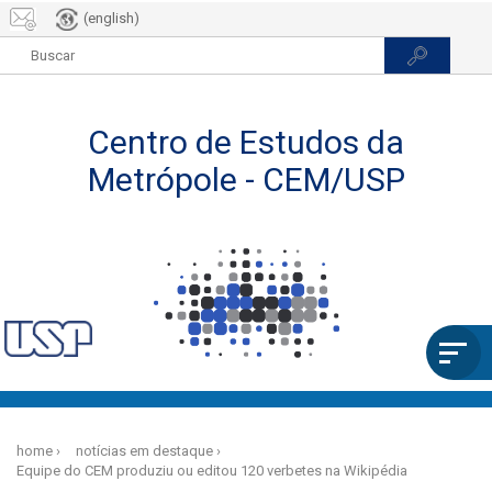
(english)
Pular
para
home
notícias em destaque
o
Equipe do CEM produziu ou editou 120 verbetes na Wikipédia
conteúdo