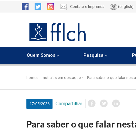
Contato e Imprensa
(english)
Quem Somos
Pesquisa
P
Pular
para
home
notícias em destaque
Para saber o que falar nest
o
conteúdo
principal
Compartilhar
17/05/2026
Para saber o que falar nest