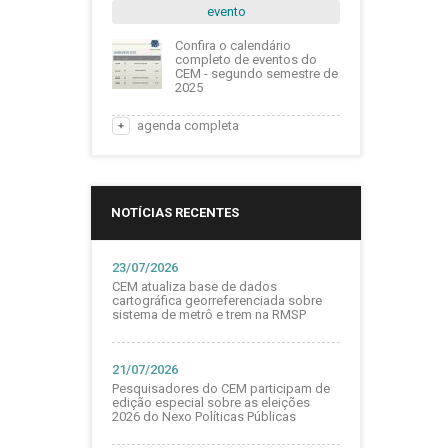
evento
Confira o calendário
completo de eventos do
CEM - segundo semestre de
2025
agenda completa
NOTÍCIAS RECENTES
23/07/2026
CEM atualiza base de dados
cartográfica georreferenciada sobre
sistema de metrô e trem na RMSP
21/07/2026
Pesquisadores do CEM participam de
edição especial sobre as eleições
2026 do Nexo Políticas Públicas