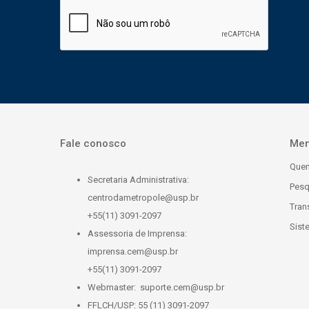
Fale conosco
Me
Que
Secretaria Administrativa:
Pesq
centrodametropole@usp.br
Tran
+55(11) 3091-2097
Sist
Assessoria de Imprensa:
imprensa.cem@usp.br
+55(11) 3091-2097
Webmaster:
suporte.cem@usp.br
FFLCH/USP: 55 (11) 3091-2097