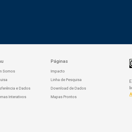
nu
Páginas
m Somos
Impacto
uisa
Linha de Pesquisa
E
l
sferência e Dados
Download de Dados
A
emas Interativos
Mapas Prontos