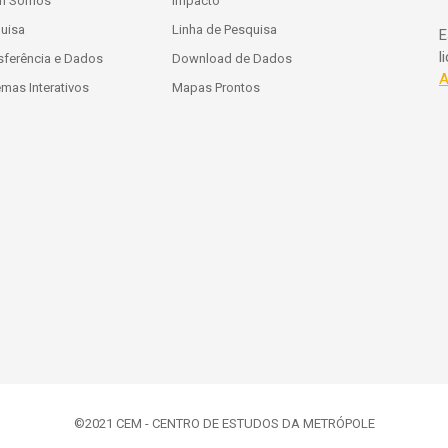
m Somos
Impacto
uisa
Linha de Pesquisa
E
l
sferência e Dados
Download de Dados
A
emas Interativos
Mapas Prontos
©2021 CEM - CENTRO DE ESTUDOS DA METRÓPOLE