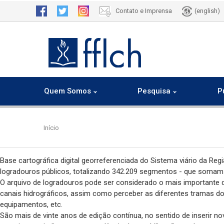
Contato e Imprensa
(english)
Quem Somos
Pesquisa
P
Pular
para
Início
o
conteúdo
principal
Base cartográfica digital georreferenciada do Sistema viário da Reg
logradouros públicos, totalizando 342.209 segmentos - que somam
O arquivo de logradouros pode ser considerado o mais importante do 
canais hidrográficos, assim como perceber as diferentes tramas d
equipamentos, etc.
São mais de vinte anos de edição contínua, no sentido de inserir n