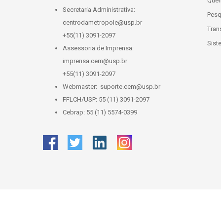
Que
Secretaria Administrativa:
Pesq
centrodametropole@usp.br
Tran
+55(11) 3091-2097
Sist
Assessoria de Imprensa:
imprensa.cem@usp.br
+55(11) 3091-2097
Webmaster:
suporte.cem@usp.br
FFLCH/USP: 55 (11) 3091-2097
Cebrap: 55 (11) 5574-0399