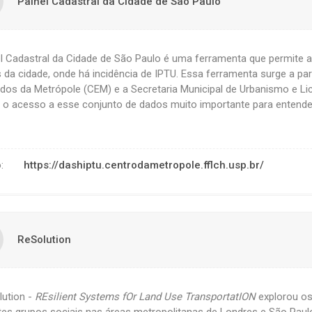
Painel Cadastral da Cidade de São Paulo
l Cadastral da Cidade de São Paulo é uma ferramenta que permite 
 da cidade, onde há incidência de IPTU. Essa ferramenta surge a pa
dos da Metrópole (CEM) e a Secretaria Municipal de Urbanismo e L
ar o acesso a esse conjunto de dados muito importante para entend
o:
https://dashiptu.centrodametropole.fflch.usp.br/
ReSolution
lution -
REsilient Systems fOr Land Use TransportatION
explorou os
tes grupos sociais nas áreas metropolitanas de Londres e São Paulo.