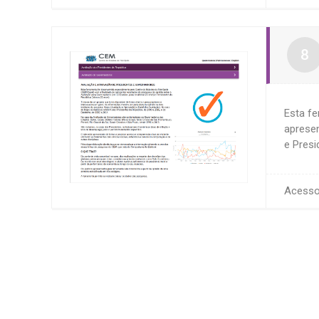
Esta fe
apresen
e Presi
Acess