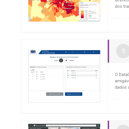
dos tr
O Data
amigáve
dados a