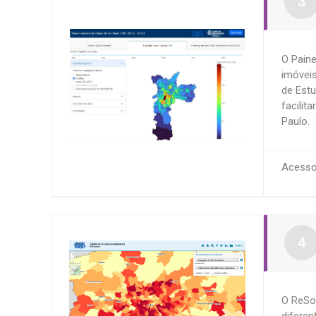
O Paine
imóveis
de Estu
facilit
Paulo.
Acess
O ReSo
diferen