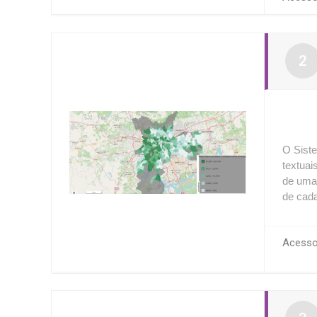
O Sist
textuai
de uma 
de cada
Ace