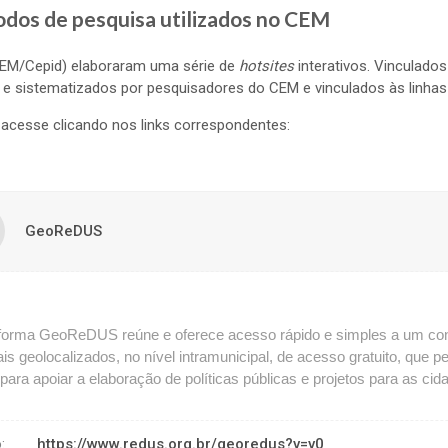
todos de pesquisa utilizados no CEM
CEM/Cepid) elaboraram uma série de
hotsites
interativos. Vinculados
 e sistematizados por pesquisadores do CEM e vinculados às linh
cesse clicando nos links correspondentes:
GeoReDUS
forma GeoReDUS reúne e oferece acesso rápido e simples a um conj
riais geolocalizados, no nível intramunicipal, de acesso gratuito, que p
para apoiar a elaboração de políticas públicas e projetos para as cid
sso:
https://www.redus.org.br/georedus?v=v0