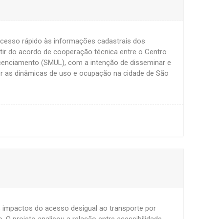
acesso rápido às informações cadastrais dos
rtir do acordo de cooperação técnica entre o Centro
icenciamento (SMUL), com a intenção de disseminar e
er as dinâmicas de uso e ocupação na cidade de São
 impactos do acesso desigual ao transporte por
 O projeto analisou a relação entre acessibilidade