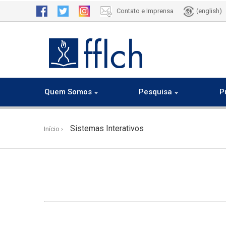
Contato e Imprensa
(english)
Quem Somos
Pesquisa
P
Pular
para
Sistemas Interativos
Início
o
conteúdo
principal