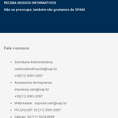
RECEBA NOSSOS INFORMATIVOS
Não se preocupe, também não gostamos de SPAM.
Fale conosco
Secretaria Administrativa:
centrodametropole@usp.br
+55(11) 3091-2097
Assessoria de Imprensa:
imprensa.cem@usp.br
+55(11) 3091-2097
Webmaster:
suporte.cem@usp.br
FFLCH/USP: 55 (11) 3091-2097
Cebrap: 55 (11) 5574-0399