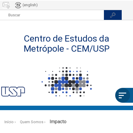
(english)
Pular
para
Impacto
Início
Quem Somos
o
conteúdo