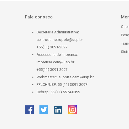
Fale conosco
Me
Que
Secretaria Administrativa:
Pesq
centrodametropole@usp.br
Tran
+55(11) 3091-2097
Sist
Assessoria de Imprensa:
imprensa.cem@usp.br
+55(11) 3091-2097
Webmaster:
suporte.cem@usp.br
FFLCH/USP: 55 (11) 3091-2097
Cebrap: 55 (11) 5574-0399