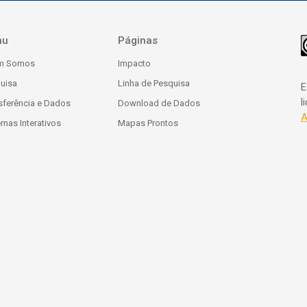
nu
Páginas
m Somos
Impacto
uisa
Linha de Pesquisa
E
l
sferência e Dados
Download de Dados
A
emas Interativos
Mapas Prontos