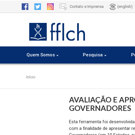
Contato e Imprensa
(english)
Quem Somos
Pesquisa
P
Pular
para
Início
o
conteúdo
principal
AVALIAÇÃO E APR
GOVERNADORES
Esta ferramenta foi desenvolvid
com a finalidade de apresentar r
Governadores (em 10 Estados, pa