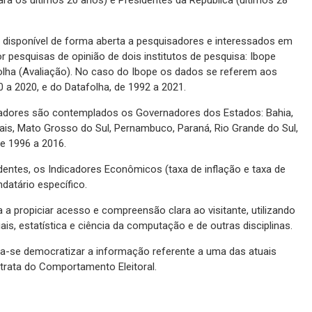
a disponível de forma aberta a pesquisadores e interessados em
r pesquisas de opinião de dois institutos de pesquisa: Ibope
olha (Avaliação). No caso do Ibope os dados se referem aos
0 a 2020, e do Datafolha, de 1992 a 2021.
adores são contemplados os Governadores dos Estados: Bahia,
erais, Mato Grosso do Sul, Pernambuco, Paraná, Rio Grande do Sul,
e 1996 a 2016.
dentes, os Indicadores Econômicos (taxa de inflação e taxa de
atário específico.
 a propiciar acesso e compreensão clara ao visitante, utilizando
is, estatística e ciência da computação e de outras disciplinas.
sca-se democratizar a informação referente a uma das atuais
trata do Comportamento Eleitoral.