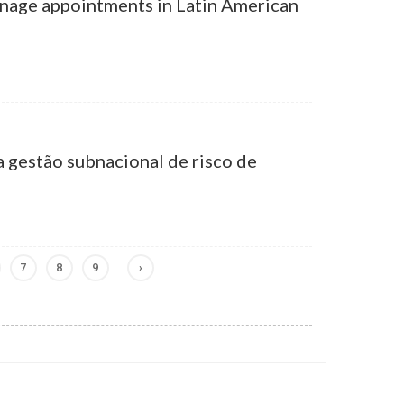
ronage appointments in Latin American
a gestão subnacional de risco de
7
8
9
›
age
Page
Page
Page
Próxima
página