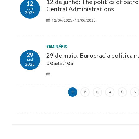
12 de junho: The politics of pat
12
Central Administrations
Jun
2025
12/06/2025 - 12/06/2025
SEMINÁRIO
29
29 de maio: Burocracia política n
Mai
desastres
2025
1
2
3
4
5
6
Página
Page
Page
Page
Page
P
atual