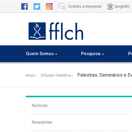
Contato e Imprensa
(english)
Quem Somos
Pesquisa
P
Pular
para
Palestras, Seminários e E
Início
Difusão Científica
o
conteúdo
principal
Notícias
Newsletter