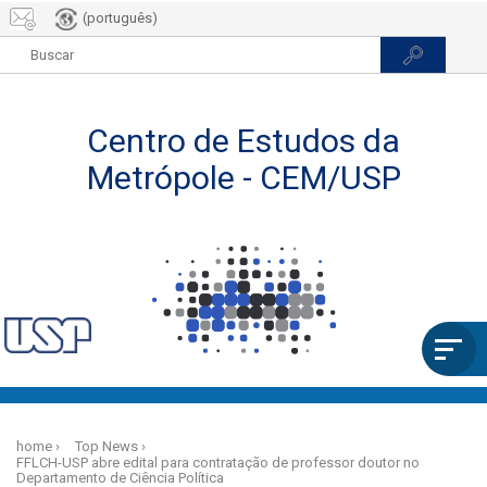
(português)
Skip
to
home
Top News
main
FFLCH-USP abre edital para contratação de professor doutor no
content
Departamento de Ciência Política