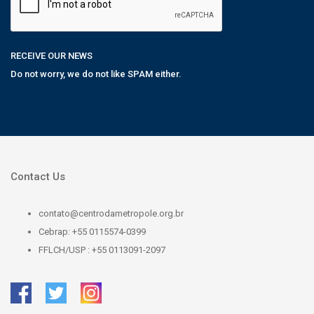
RECEIVE OUR NEWS
Do not worry, we do not like SPAM either.
Contact Us
contato@centrodametropole.org.br
Cebrap: +55 0115574-0399
FFLCH/USP : +55 0113091-2097