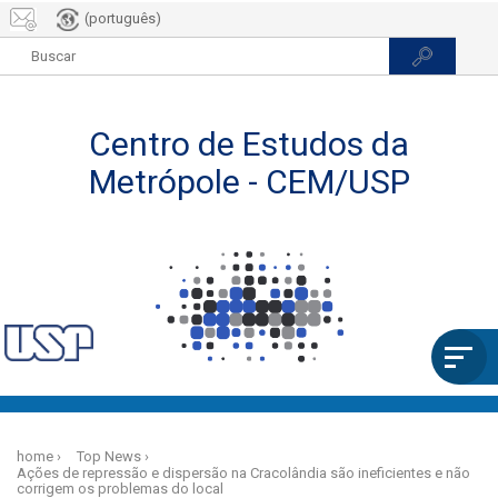
(português)
Skip
to
home
Top News
main
Ações de repressão e dispersão na Cracolândia são ineficientes e não
content
corrigem os problemas do local